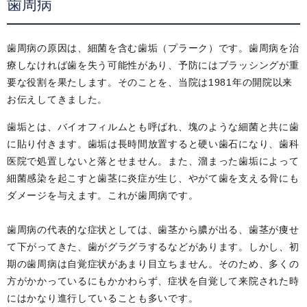
歯周病
歯周病の原因は、細菌を含む歯垢（プラーク）です。歯周病を治
療しなければ歯を失う可能性があり、予防にはブラッシングが重
要な役割を果たします。そのことを、当院は1981年の開院以来
お伝えしてきました。
歯垢とは、バイオフィルムとも呼ばれ、塊のような細菌と共に歯
に貼り付きます。歯垢は長時間放置すると硬い歯石になり、歯科
医院で処置しないと落とせません。また、溜まった歯垢によって
細菌感染を起こすと歯茎に炎症が生じ、やがて歯を支える骨にも
ダメージを与えます。これが歯周病です。
歯周病の代表的な症状としては、歯茎から膿が出る、歯茎が痩せ
て下がってきた、歯がグラグラするなどがあります。しかし、初
期の歯周病は自覚症状があまり目立ちません。そのため、多くの
方がかかっているにもかかわらず、症状を自覚して来院された時
にはかなり進行していることも多いです。